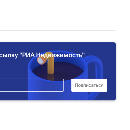
сылку "РИА Недвижимость"