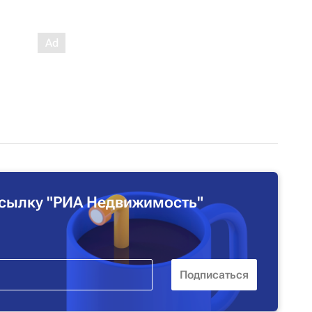
сылку "РИА Недвижимость"