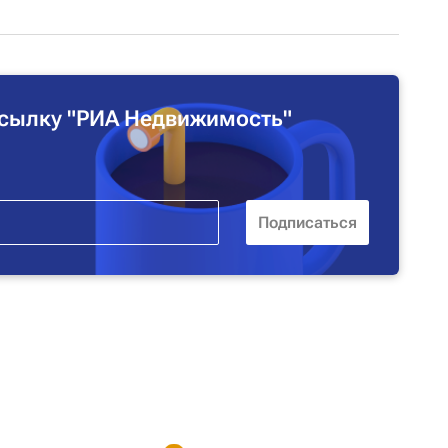
сылку "РИА Недвижимость"