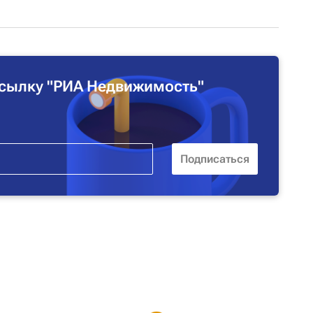
сылку "РИА Недвижимость"