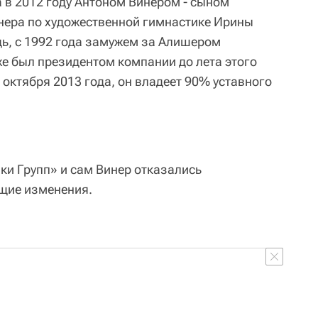
 в 2012 году Антоном Винером - сыном
нера по художественной гимнастике Ирины
дь, с 1992 года замужем за Алишером
е был президентом компании до лета этого
октября 2013 года, он владеет 90% уставного
и Групп» и сам Винер отказались
щие изменения.