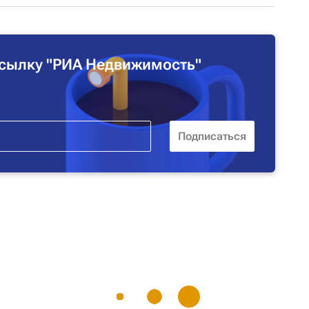
сылку "РИА Недвижимость"