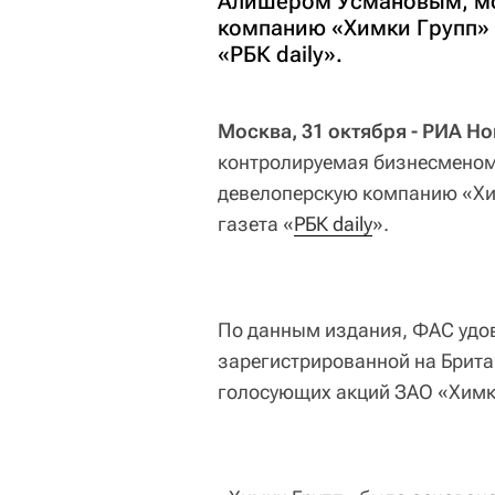
Алишером Усмановым, мо
компанию «Химки Групп» А
«РБК daily».
Москва, 31 октября - РИА Но
контролируемая бизнесмено
девелоперскую компанию «Хим
газета «
РБК 
daily
».
По данным издания, ФАС удовл
зарегистрированной на Брита
голосующих акций ЗАО «Химк