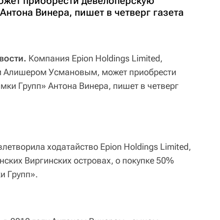
жет приобрести девелоперскую
нтона Винера, пишет в четверг газета
вости.
Компания Epion Holdings Limited,
м Алишером Усмановым, может приобрести
ки Групп» Антона Винера, пишет в четверг
етворила ходатайство Epion Holdings Limited,
нских Виргинских островах, о покупке 50%
и Групп».