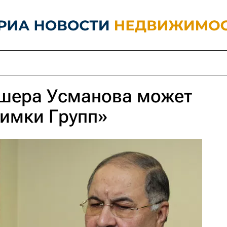
ишера Усманова может
имки Групп»