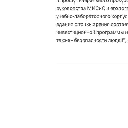
я прошу генерального прокур
руководства МИСиС и его тог
учебно-лабораторного корпус
здания с точки зрения соотв
инвестиционной программы и
также - безопасности людей", 