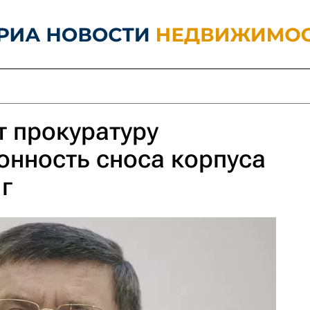
т прокуратуру
онность сноса корпуса
г