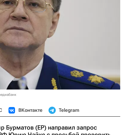
медиабанк
С
ВКонтакте
Telegram
р Бурматов (ЕР) направил запрос
РФ Юрию Чайке с просьбой проверить