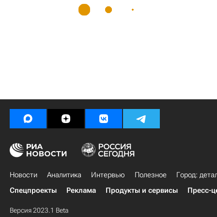
Новости
Аналитика
Интервью
Полезное
Город: дета
Спецпроекты
Реклама
Продукты и сервисы
Пресс-ц
Версия 2023.1 Beta