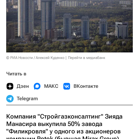
© РИА Новости / Алексей Куденко
Перейти в медиабанк
Читать в
Дзен
МАКС
ВКонтакте
Telegram
Компания "Стройгазконсалтинг" Зияда
Манасира выкупила 50% завода
"Филикровля" у одного из акционеров
компании Potok (бывшая Mirax Group)