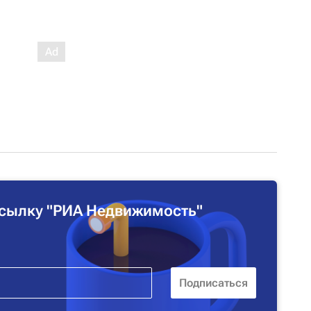
сылку "РИА Недвижимость"