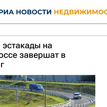
 эстакады на
ссе завершат в
г