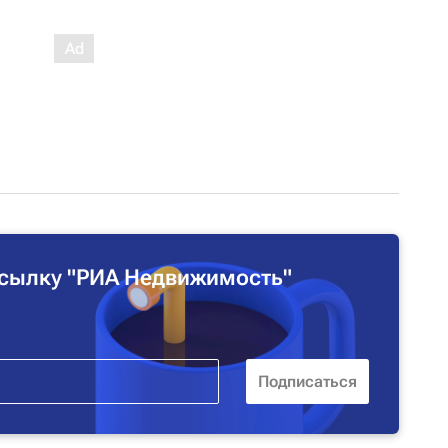
сылку "РИА Недвижимость"