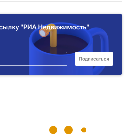
сылку "РИА Недвижимость"