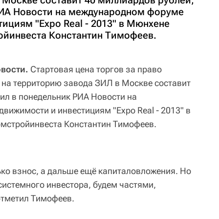
 Москве составит 40 миллиардов рублей,
РИА Новости на международном форуме
ициям "Expo Real - 2013" в Мюнхене
ойинвеста Константин Тимофеев.
овости.
Стартовая цена торгов за право
на территорию завода ЗИЛ в Москве составит
ил в понедельник РИА Новости на
вижимости и инвестициям "Expo Real - 2013" в
мстройинвеста Константин Тимофеев.
ько взнос, а дальше ещё капиталовложения. Но
 системного инвестора, будем частями,
отметил Тимофеев.