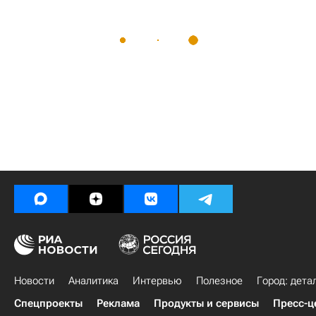
Новости
Аналитика
Интервью
Полезное
Город: дета
Спецпроекты
Реклама
Продукты и сервисы
Пресс-ц