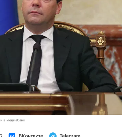
и в медиабанк
С
ВКонтакте
Telegram