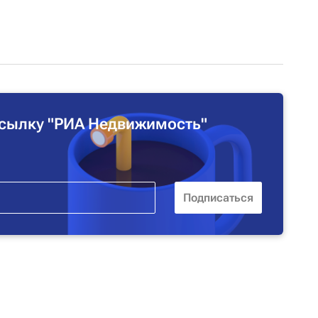
сылку "РИА Недвижимость"