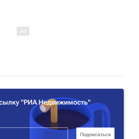
сылку "РИА Недвижимость"