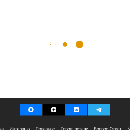
ка
Интервью
Полезное
Город: детали
Вопрос-Ответ
М