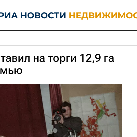
авил на торги 12,9 га
рмью