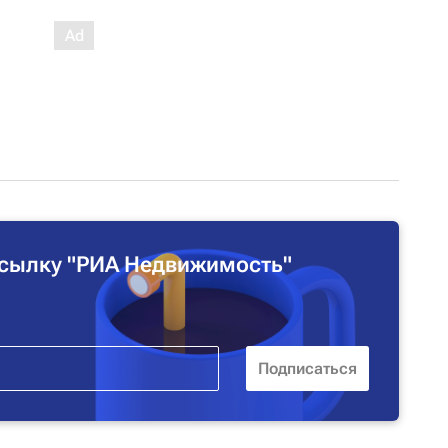
сылку "РИА Недвижимость"