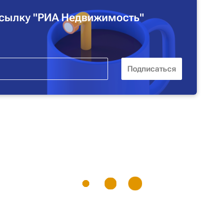
сылку "РИА Недвижимость"