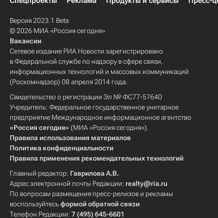
Спецпроекты
Реклама
Продукты и сервисы
Пресс-ц
Версия 2023.1 Beta
© 2026 МИА «Россия сегодня»
Вакансии
Сетевое издание РИА Новости зарегистрировано
в Федеральной службе по надзору в сфере связи,
информационных технологий и массовых коммуникаций
(Роскомнадзор) 08 апреля 2014 года.
Свидетельство о регистрации Эл № ФС77-57640
Учредитель: Федеральное государственное унитарное
предприятие Международное информационное агентство
«Россия сегодня»
(МИА «Россия сегодня»).
Правила использования материалов
Политика конфиденциальности
Правила применения рекомендательных технологий
Главный редактор:
Гаврилова А.В.
Адрес электронной почты Редакции:
realty@ria.ru
По вопросам размещения пресс-релизов и рекламы
воспользуйтесь
формой обратной связи
Телефон Редакции:
7 (495) 645-6601