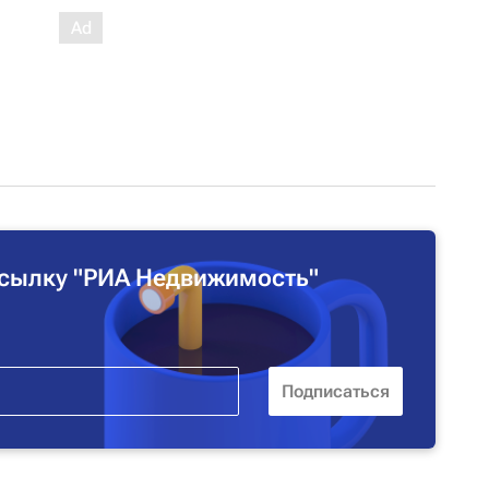
сылку "РИА Недвижимость"