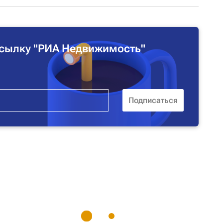
сылку "РИА Недвижимость"