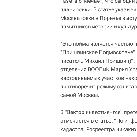
Газета отмечает, что сегодн
планировки. В статье указыв
Москвы-реки в Поречье высту
памятников истории и культу
"Это пойма является частью 
"Пришвинское Подмосковье" (
писатель Михаил Пришвин)", 
отделения ВООПиК Мария Уран
застраиваемых участков наход
противоречит режиму санита
самой Москвы.
В "Вектор инвестментсе" пре
отмечается в статье. "По инф
кадастра, Росреестра никаких