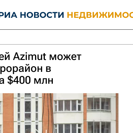
ей Azimut может
рорайон в
а $400 млн