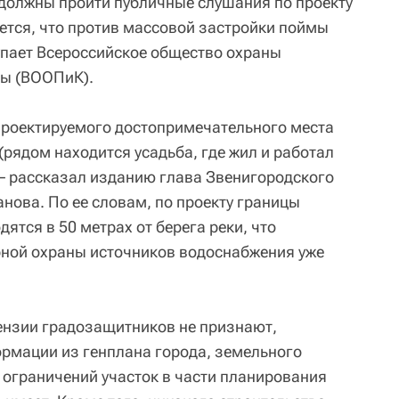
я должны пройти публичные слушания по проекту
ается, что против массовой застройки поймы
пает Всероссийское общество охраны
ры (ВООПиК).
проектируемого достопримечательного места
рядом находится усадьба, где жил и работал
– рассказал изданию глава Звенигородского
ова. По ее словам, по проекту границы
ятся в 50 метрах от берега реки, что
рной охраны источников водоснабжения уже
тензии градозащитников не признают,
ормации из генплана города, земельного
 ограничений участок в части планирования