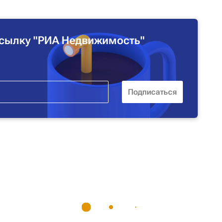
сылку "РИА Недвижимость"