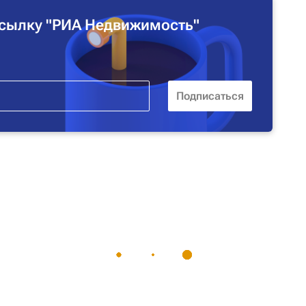
сылку "РИА Недвижимость"