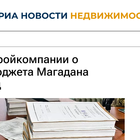
ройкомпании о
юджета Магадана
д