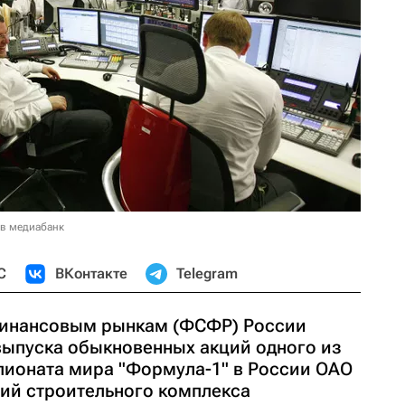
 в медиабанк
С
ВКонтакте
Telegram
финансовым рынкам (ФСФР) России
выпуска обыкновенных акций одного из
пионата мира "Формула-1" в России ОАО
гий строительного комплекса