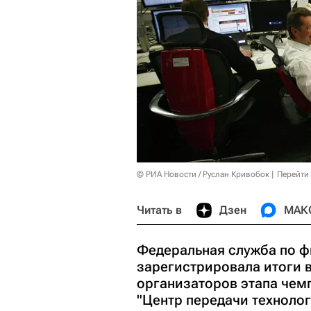
© РИА Новости / Руслан Кривобок
Перейти
Читать в
Дзен
МАК
Федеральная служба по 
зарегистрировала итоги 
организаторов этапа чем
"Центр передачи техноло