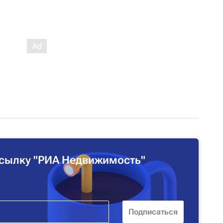
сылку "РИА Недвижимость"