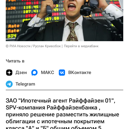
© РИА Новости / Руслан Кривобок
Перейти в медиабанк
Читать в
Дзен
МАКС
ВКонтакте
Telegram
ЗАО "Ипотечный агент Райффайзен 01",
SPV-компания Райффайзенбанка ,
приняло решение разместить жилищные
облигации с ипотечным покрытием
класса "А" и "Б" общим объемом 5