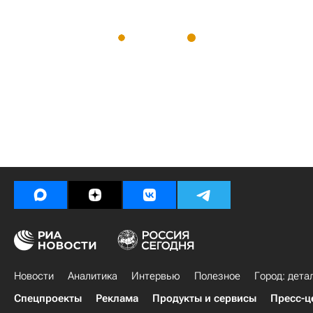
Новости
Аналитика
Интервью
Полезное
Город: дета
Спецпроекты
Реклама
Продукты и сервисы
Пресс-ц