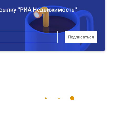
сылку "РИА Недвижимость"