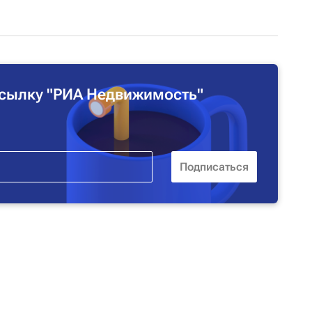
сылку "РИА Недвижимость"