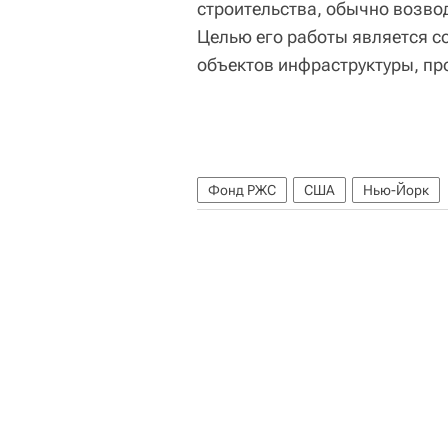
строительства, обычно возво
Целью его работы является с
объектов инфраструктуры, пр
Фонд РЖС
США
Нью-Йорк