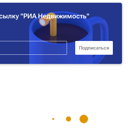
сылку "РИА Недвижимость"