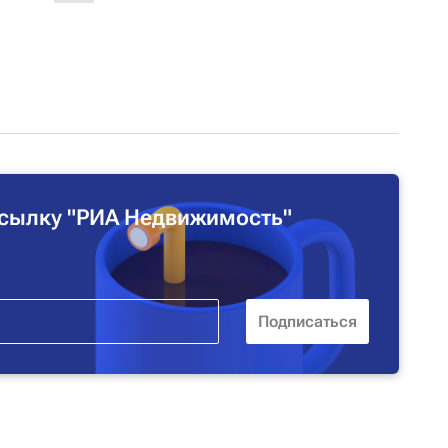
сылку "РИА Недвижимость"