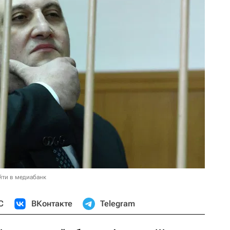
йти в медиабанк
С
ВКонтакте
Telegram