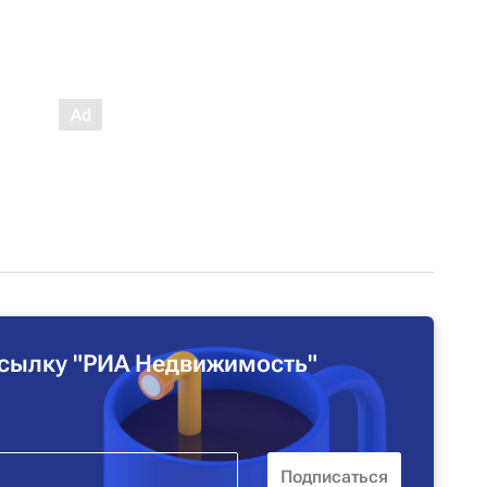
сылку "РИА Недвижимость"