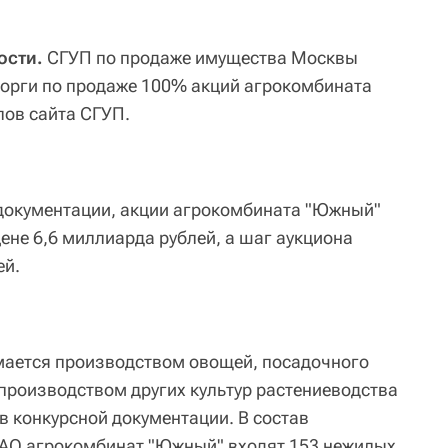
ости.
СГУП по продаже имущества Москвы
 торги по продаже 100% акций агрокомбината
лов сайта СГУП.
 документации, акции агрокомбината "Южный"
ене 6,6 миллиарда рублей, а шаг аукциона
ей.
ается производством овощей, посадочного
 производством других культур растениеводства
 в конкурсной документации. В состав
АО агрокомбинат "Южный" входят 153 нежилых