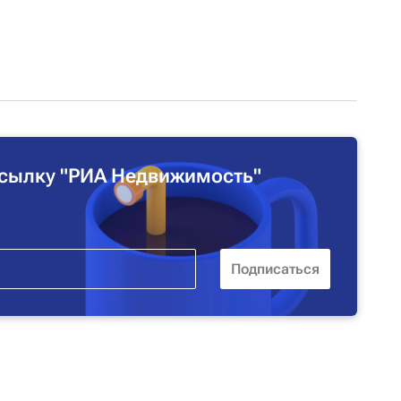
сылку "РИА Недвижимость"