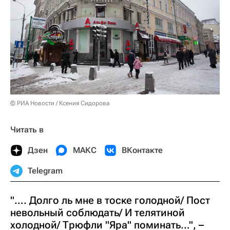
© РИА Новости / Ксения Сидорова
Читать в
Дзен
МАКС
ВКонтакте
Telegram
"…. Долго ль мне в тоске голодной/ Пост
невольный соблюдать/ И телятиной
холодной/ Трюфли "Яра" поминать…", –