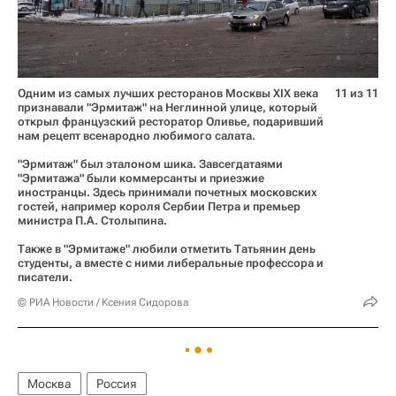
Одним из самых лучших ресторанов Москвы XIX века
11 из 11
признавали "Эрмитаж" на Неглинной улице, который
открыл французский ресторатор Оливье, подаривший
нам рецепт всенародно любимого салата.
"Эрмитаж" был эталоном шика. Завсегдатаями
"Эрмитажа" были коммерсанты и приезжие
иностранцы. Здесь принимали почетных московских
гостей, например короля Сербии Петра и премьер
министра П.А. Столыпина.
Также в "Эрмитаже" любили отметить Татьянин день
студенты, а вместе с ними либеральные профессора и
писатели.
© РИА Новости / Ксения Сидорова
Москва
Россия