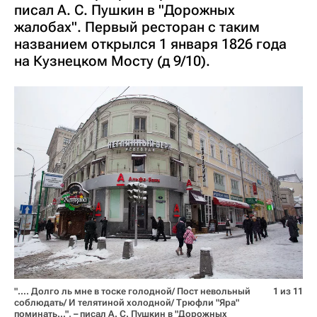
писал А. С. Пушкин в "Дорожных
жалобах". Первый ресторан с таким
названием открылся 1 января 1826 года
на Кузнецком Мосту (д 9/10).
"…. Долго ль мне в тоске голодной/ Пост невольный
1 из 11
соблюдать/ И телятиной холодной/ Трюфли "Яра"
поминать…", – писал А. С. Пушкин в "Дорожных