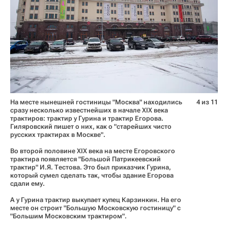
На месте нынешней гостиницы "Москва" находились
4 из 11
сразу несколько известнейших в начале XIX века
трактиров: трактир у Гурина и трактир Егорова.
Гиляровский пишет о них, как о "старейших чисто
русских трактирах в Москве".
Во второй половине XIX века на месте Егоровского
трактира появляется "Большой Патрикеевский
трактир" И.Я. Тестова. Это был приказчик Гурина,
который сумел сделать так, чтобы здание Егорова
сдали ему.
А у Гурина трактир выкупает купец Карзинкин. На его
месте он строит "Большую Московскую гостиницу" с
"Большим Московским трактиром".