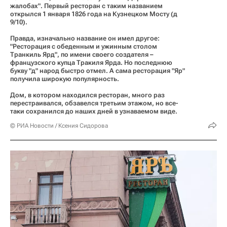
жалобах". Первый ресторан с таким названием
открылся 1 января 1826 года на Кузнецком Мосту (д
9/10).
Правда, изначально название он имел другое:
"Ресторация с обеденным и ужинным столом
Транкиль Ярд", по имени своего создателя –
французского купца Тракиля Ярда. Но последнюю
букву "д" народ быстро отмел. А сама ресторация "Яр"
получила широкую популярность.
Дом, в котором находился ресторан, много раз
перестраивался, обзавелся третьим этажом, но все-
таки сохранился до наших дней в узнаваемом виде.
© РИА Новости / Ксения Сидорова