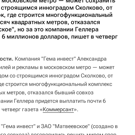
в московском метро — может сохранить
 строящимся инноградом Сколково, от
ок, где строится многофункциональный
сяч квадратных метров, отказался
кое", но за это компании Геллера
 6 миллионов долларов, пишет в четверг
ости.
Компания "Гема инвест" Александра
илей и рекламы в московском метро — может
дом со строящимся инноградом Сколково, от
 где строится многофункциональный комплекс
ых метров, отказался бывший совхоз
пании Геллера придется выплатить почти 6
четверг газета «
Коммерсант
».
 "Гема инвест" и ЗАО "Матвеевское" (создано в
ого совхоза) договорились решить миром спор