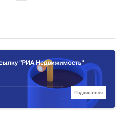
сылку "РИА Недвижимость"