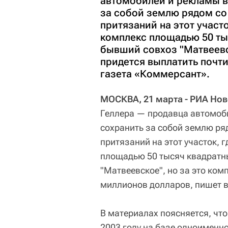
автомобилей и рекламы 
за собой землю рядом со
притязаний на этот участ
комплекс площадью 50 ты
бывший совхоз "Матвеевс
придется выплатить почти
газета «Коммерсант».
МОСКВА, 21 марта - РИА Нов
Геллера — продавца автомоб
сохранить за собой землю ря
притязаний на этот участок,
площадью 50 тысяч квадратн
"Матвеевское", но за это ком
миллионов долларов, пишет в 
В материалах поясняется, что
2003 году на базе одноименн