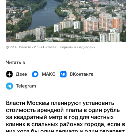
© РИА Новости / Илья Питалев
Перейти в медиабанк
Читать в
Дзен
МАКС
ВКонтакте
Telegram
Власти Москвы планируют установить
стоимость арендной платы в один рубль
за квадратный метр в год для частных
клиник в спальных районах города, если в
них хотя бы один педиатр и один терапевт