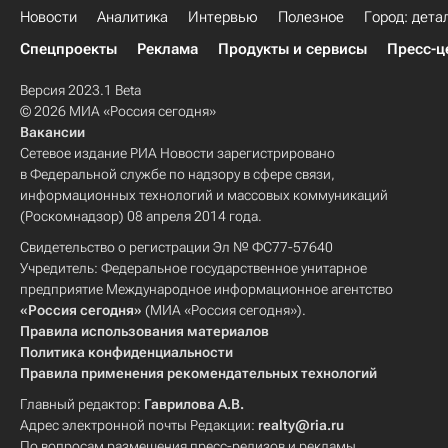
Новости
Аналитика
Интервью
Полезное
Город: дета
Спецпроекты
Реклама
Продукты и сервисы
Пресс-ц
Версия 2023.1 Beta
© 2026 МИА «Россия сегодня»
Вакансии
Сетевое издание РИА Новости зарегистрировано
в Федеральной службе по надзору в сфере связи,
информационных технологий и массовых коммуникаций
(Роскомнадзор) 08 апреля 2014 года.
Свидетельство о регистрации Эл № ФС77-57640
Учредитель: Федеральное государственное унитарное
предприятие Международное информационное агентство
«Россия сегодня»
(МИА «Россия сегодня»).
Правила использования материалов
Политика конфиденциальности
Правила применения рекомендательных технологий
Главный редактор:
Гаврилова А.В.
Адрес электронной почты Редакции:
realty@ria.ru
По вопросам размещения пресс-релизов и рекламы