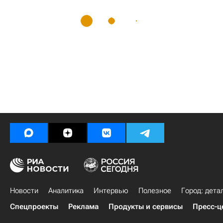
Новости
Аналитика
Интервью
Полезное
Город: дета
Спецпроекты
Реклама
Продукты и сервисы
Пресс-ц