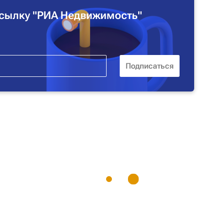
сылку "РИА Недвижимость"