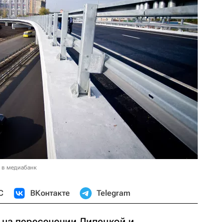
 в медиабанк
С
ВКонтакте
Telegram
 на пересечении Липецкой и