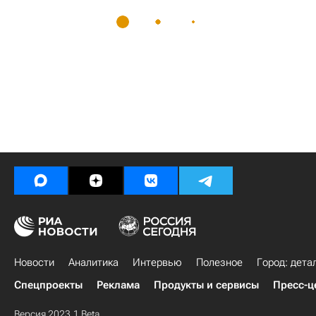
Новости
Аналитика
Интервью
Полезное
Город: дета
Спецпроекты
Реклама
Продукты и сервисы
Пресс-ц
Версия 2023.1 Beta