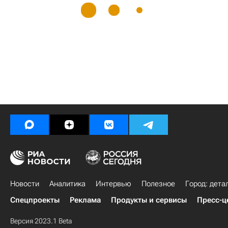
Новости
Аналитика
Интервью
Полезное
Город: дета
Спецпроекты
Реклама
Продукты и сервисы
Пресс-ц
Версия 2023.1 Beta