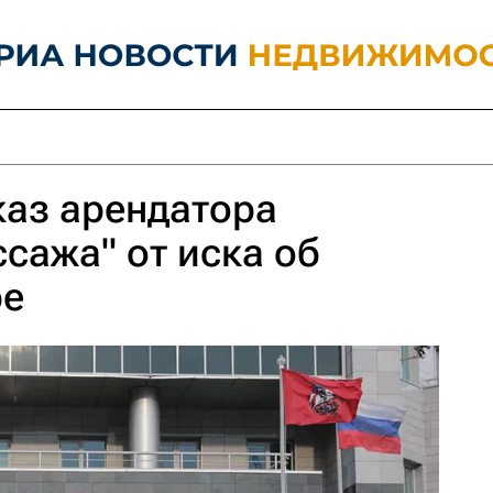
каз арендатора
ссажа" от иска об
ре