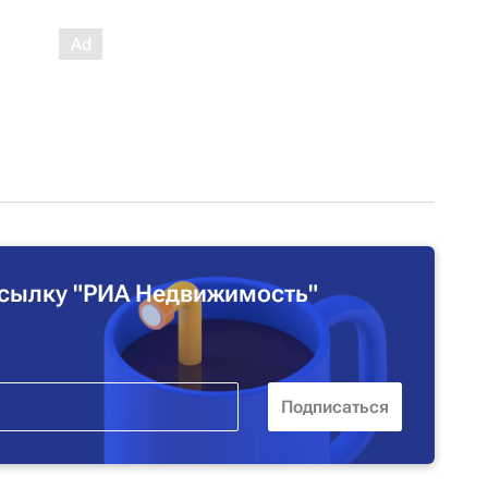
сылку "РИА Недвижимость"