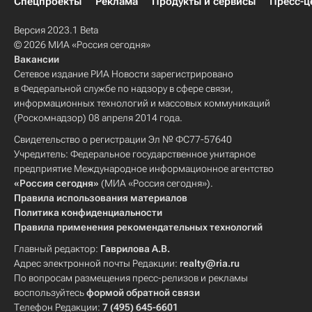
Спецпроекты
Реклама
Продукты и сервисы
Пресс-ц
Версия 2023.1 Beta
© 2026 МИА «Россия сегодня»
Вакансии
Сетевое издание РИА Новости зарегистрировано
в Федеральной службе по надзору в сфере связи,
информационных технологий и массовых коммуникаций
(Роскомнадзор) 08 апреля 2014 года.
Свидетельство о регистрации Эл № ФС77-57640
Учредитель: Федеральное государственное унитарное
предприятие Международное информационное агентство
«Россия сегодня»
(МИА «Россия сегодня»).
Правила использования материалов
Политика конфиденциальности
Правила применения рекомендательных технологий
Главный редактор:
Гаврилова А.В.
Адрес электронной почты Редакции:
realty@ria.ru
По вопросам размещения пресс-релизов и рекламы
воспользуйтесь
формой обратной связи
Телефон Редакции:
7 (495) 645-6601