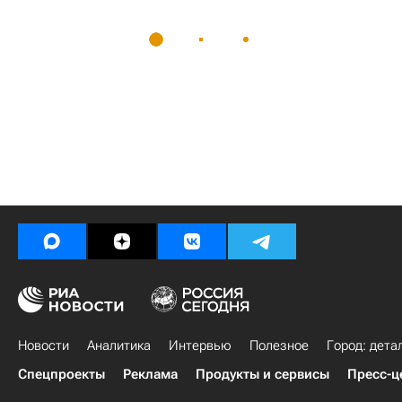
Новости
Аналитика
Интервью
Полезное
Город: дета
Спецпроекты
Реклама
Продукты и сервисы
Пресс-ц