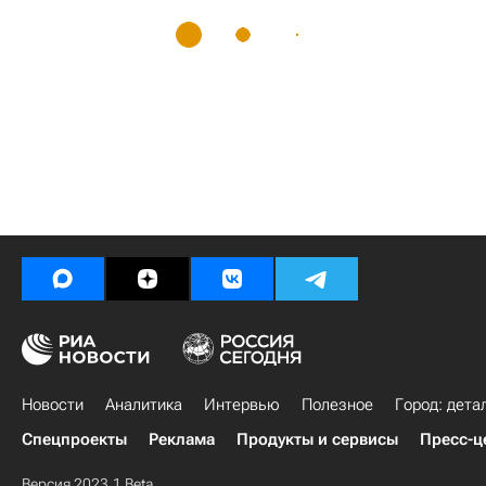
Новости
Аналитика
Интервью
Полезное
Город: дета
Спецпроекты
Реклама
Продукты и сервисы
Пресс-ц
Версия 2023.1 Beta