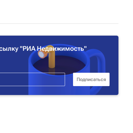
сылку "РИА Недвижимость"