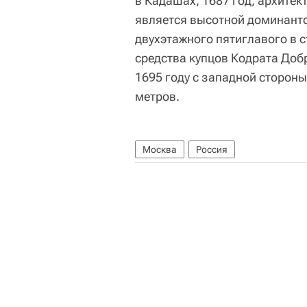
в Кадашах, 1687 год, архитек
является высотной доминант
двухэтажного пятиглавого в 
средства купцов Кодрата Доб
1695 году с западной сторон
метров.
Москва
Россия