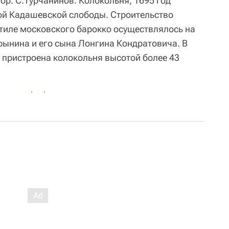
тор. С.Турчанинов. Колокольня, 1695 год"
ой Кадашевской слободы. Строительство
стиле московского барокко осуществлялось на
рынина и его сына Лонгина Кондратовича. В
ы пристроена колокольня высотой более 43