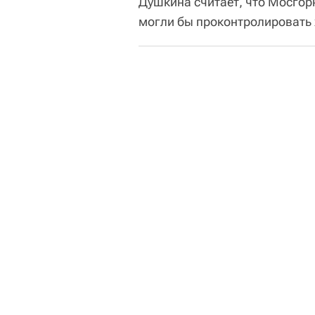
Душкина считает, что Мосгор
могли бы проконтролировать 