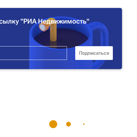
сылку "РИА Недвижимость"