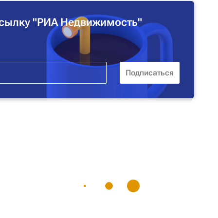
сылку "РИА Недвижимость"