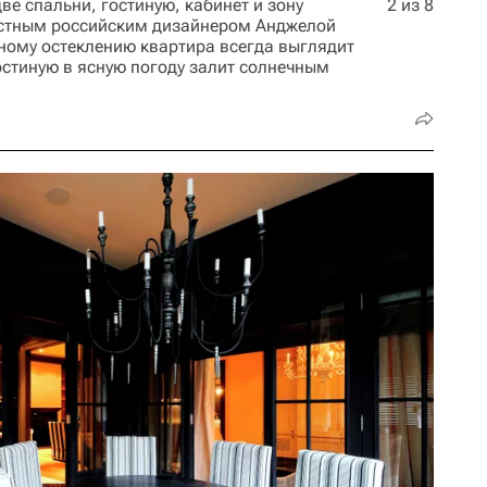
е спальни, гостиную, кабинет и зону
2 из 8
естным российским дизайнером Анджелой
ому остеклению квартира всегда выглядит
гостиную в ясную погоду залит солнечным