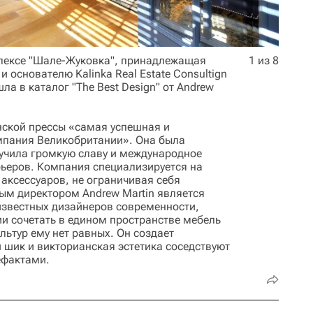
лексе "Шале-Жуковка", принадлежащая
1 из 8
 основателю Kalinka Real Estate Consultign
ла в каталог "The Best Design" от Andrew
анской прессы «самая успешная и
мпания Великобритании». Она была
лучила громкую славу и международное
рьеров. Компания специализируется на
 аксессуаров, не ограничивая себя
ым директором Andrew Martin является
известных дизайнеров современности,
ии сочетать в едином пространстве мебель
льтур ему нет равных. Он создает
 шик и викторианская эстетика соседствуют
ефактами.