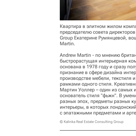
Квартира в элитном жилом комп
председателю совета директоров и
Group Екатерине Румянцевой, вош
Martin.
Andrew Martin - по мнению брит
быстрорастущая интерьерная ко
основана в 1978 году и сразу по
признание в сфере дизайна инте
производстве мебели, текстиля и
рамками одного стиля. Креативн
Мартин Уоллер – один из самых 
основатель стиля "фьжн". В умен
разных эпох, предметы разных ку
интерьеры, в которых лондонский
с эпатажными предметами и арт
© Kalinka Real Estate Consulting Group