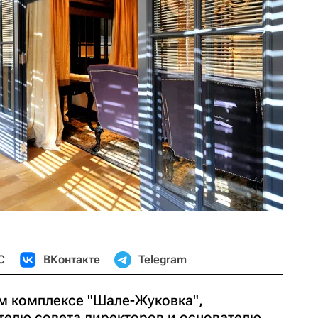
С
ВКонтакте
Telegram
м комплексе "Шале-Жуковка",
елю совета директоров и основателю