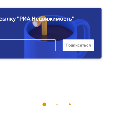
сылку "РИА Недвижимость"