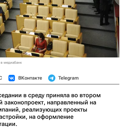
 в медиабанк
С
ВКонтакте
Telegram
седании в среду приняла во втором
й законопроект, направленный на
мпаний, реализующих проекты
астройки, на оформление
тации.