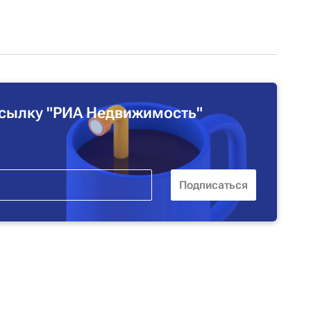
сылку "РИА Недвижимость"